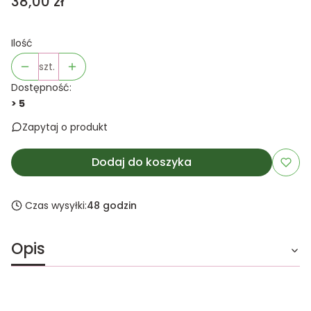
Cena
38,00 zł
Ilość
szt.
Dostępność:
> 5
Zapytaj o produkt
Dodaj do koszyka
Czas wysyłki:
48 godzin
Opis