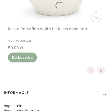
Miska Portofino white L - Riviera Maison
PRODUCENT
RIVIERA MAISON
Cena
59,00 zł
Do koszyka
Linki w stopce
INFORMACJE
Regulamin
Regulaminy Promocji