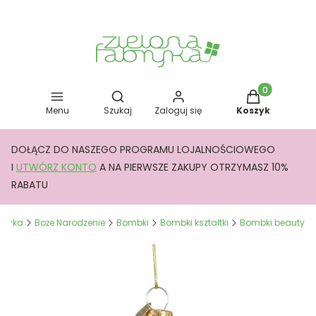
Otwórz wyszukiwarkę
Produkty w kos
Menu
Szukaj
Zaloguj się
Koszyk
DOŁĄCZ DO NASZEGO PROGRAMU LOJALNOŚCIOWEGO
I
UTWÓRZ KONTO
A NA PIERWSZE ZAKUPY OTRZYMASZ 10%
RABATU
abryka
Boże Narodzenie
Bombki
Bombki kształtki
Bombki beauty