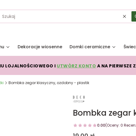
Wycz
mu
Dekoracje wiosenne
Domki ceramiczne
Świec
MU LOJALNOŚCIOWEGO I
UTWÓRZ KONTO
A NA PIERWSZE 
ki
Bombka zegar klasyczny, ozdobny - plastik
Bombka zegar k
0.00
(Oceny: 0 Recenz
Cena