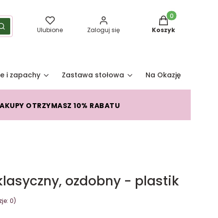
Produkty w koszy
yść
Szukaj
Ulubione
Zaloguj się
Koszyk
e i zapachy
Zastawa stołowa
Na Okazję
Pro
ZAKUPY OTRZYMASZ 10% RABATU
lasyczny, ozdobny - plastik
je: 0)