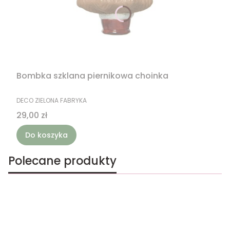
Bombka szklana piernikowa choinka
PRODUCENT
DECO ZIELONA FABRYKA
Cena
29,00 zł
Do koszyka
Polecane produkty