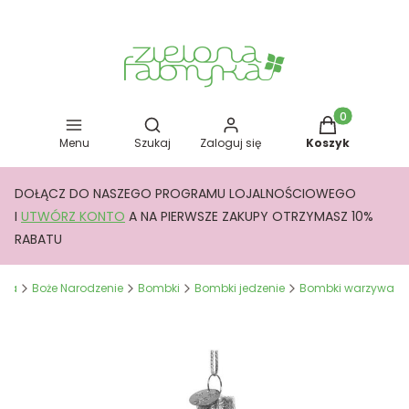
Otwórz wyszukiwarkę
Produkty w kos
Menu
Szukaj
Zaloguj się
Koszyk
DOŁĄCZ DO NASZEGO PROGRAMU LOJALNOŚCIOWEGO
I
UTWÓRZ KONTO
A NA PIERWSZE ZAKUPY OTRZYMASZ 10%
RABATU
yka
Boże Narodzenie
Bombki
Bombki jedzenie
Bombki warzywa