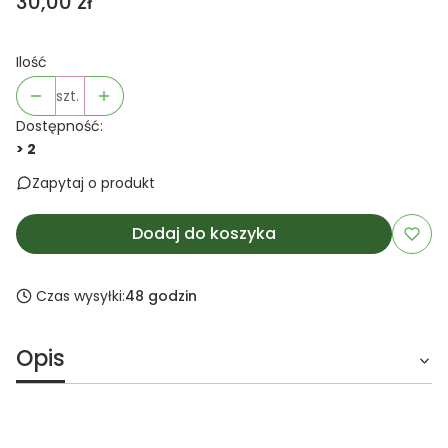
Cena
30,00 zł
Ilość
szt.
Dostępność:
> 2
Zapytaj o produkt
Dodaj do koszyka
Czas wysyłki:
48 godzin
Opis