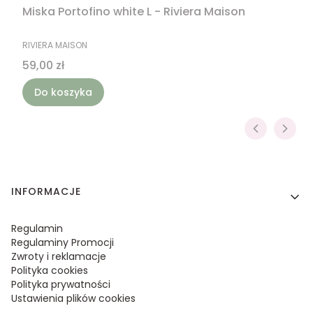
Miska Portofino white L - Riviera Maison
PRODUCENT
RIVIERA MAISON
Cena
59,00 zł
Do koszyka
Linki w stopce
INFORMACJE
Regulamin
Regulaminy Promocji
Zwroty i reklamacje
Polityka cookies
Polityka prywatności
Ustawienia plików cookies