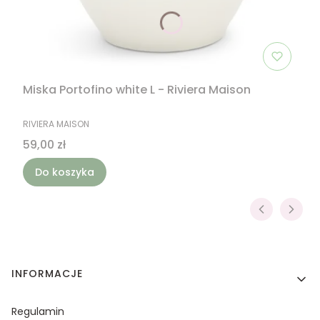
Miska Portofino white L - Riviera Maison
PRODUCENT
RIVIERA MAISON
Cena
59,00 zł
Do koszyka
Linki w stopce
INFORMACJE
Regulamin