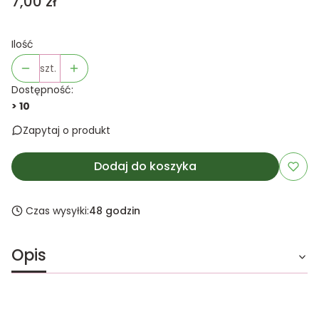
Cena
7,00 zł
Ilość
szt.
Dostępność:
> 10
Zapytaj o produkt
Dodaj do koszyka
Czas wysyłki:
48 godzin
Opis