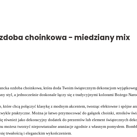
ozdoba choinkowa - miedziany mix
ancka ozdoba choinkowa, która doda Twoim świątecznym dekoracjom wyjątkowego 
ny styl, a jednocześnie doskonale łączy się z tradycyjnymi kolorami Bożego Narod
b, które chcą połączyć klasykę z modnym akcentem, tworząc efektowne i spójne 
iezwykle praktyczne. Można je łatwo przymocować do gałązek choinki, stroików ś
się również jako dekoracyjny dodatek do prezentów lub element świątecznych deko
mu możesz tworzyć niepowtarzalne aranżacje zgodnie z własnym pomysłem. Bombk
e się trwałością i eleganckim wykończeniem.