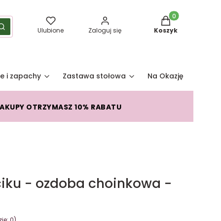
Produkty w koszy
yść
Szukaj
Ulubione
Zaloguj się
Koszyk
e i zapachy
Zastawa stołowa
Na Okazję
Pro
ZAKUPY OTRZYMASZ 10% RABATU
iku - ozdoba choinkowa -
je: 0)