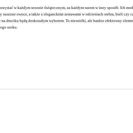
rzystać w każdym sezonie świątecznym, za każdym razem w inny sposób. Ich modn
y suszone owoce, a także z eleganckimi zestawami w odcieniach srebra, bieli czy cz
na druciku będą doskonałym wyborem. To niewielki, ale bardzo efektowny element
nego uroku.