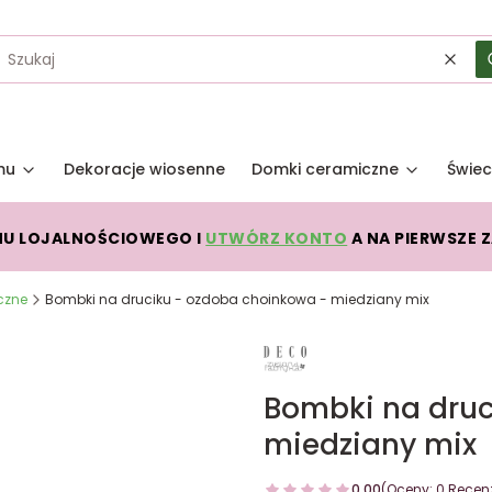
Wycz
mu
Dekoracje wiosenne
Domki ceramiczne
Świec
MU LOJALNOŚCIOWEGO I
UTWÓRZ KONTO
A NA PIERWSZE 
czne
Bombki na druciku - ozdoba choinkowa - miedziany mix
Bombki na druc
miedziany mix
0.00
(Oceny: 0 Recenz