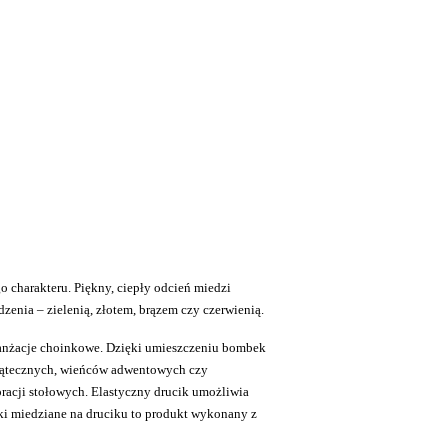
charakteru. Piękny, ciepły odcień miedzi
zenia – zielenią, złotem, brązem czy czerwienią.
aranżacje choinkowe. Dzięki umieszczeniu bombek
wiątecznych, wieńców adwentowych czy
racji stołowych. Elastyczny drucik umożliwia
i miedziane na druciku to produkt wykonany z