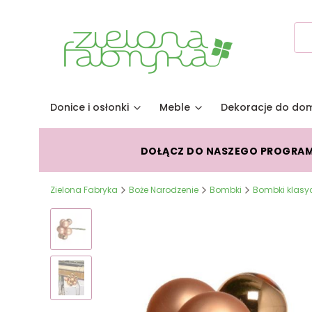
Donice i osłonki
Meble
Dekoracje do do
DOŁĄCZ DO NASZEGO PROGRA
Zielona Fabryka
Boże Narodzenie
Bombki
Bombki klasy