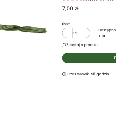
Cena
7,00 zł
Ilość
Dostępno
szt.
> 10
Zapytaj o produkt
Czas wysyłki:
48 godzin