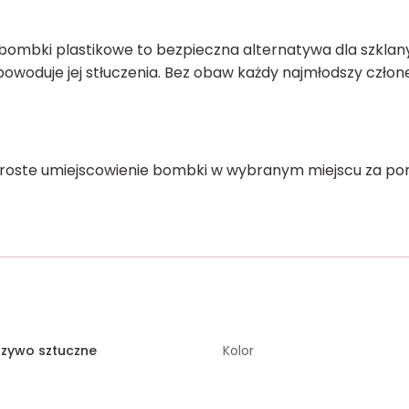
 bombki plastikowe to bezpieczna alternatywa dla szkla
powoduje jej stłuczenia. Bez obaw każdy najmłodszy czło
roste umiejscowienie bombki w wybranym miejscu za pom
rzywo sztuczne
Kolor