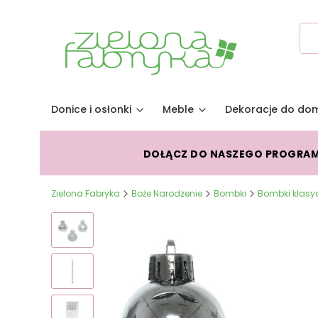
Donice i osłonki
Meble
Dekoracje do do
DOŁĄCZ DO NASZEGO PROGRA
Zielona Fabryka
Boże Narodzenie
Bombki
Bombki klasy