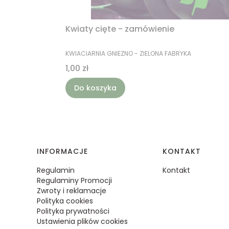
Kwiaty cięte - zamówienie
PRODUCENT
KWIACIARNIA GNIEZNO - ZIELONA FABRYKA
Cena
1,00 zł
Do koszyka
Linki w stopce
INFORMACJE
KONTAKT
Regulamin
Kontakt
Regulaminy Promocji
Zwroty i reklamacje
Polityka cookies
Polityka prywatności
Ustawienia plików cookies