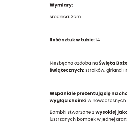
Wymiary:
średnica: 3cm
Ilość sztuk w tubie:
14
Niezbędna ozdoba na
Święta Boż
świątecznych:
stroików, girland i 
Wspaniale prezentują się na ch
wygląd choinki
w nowoczesnych 
Bombki stworzone z
wysokiej jak
lustrzanych bombek w jednej aran