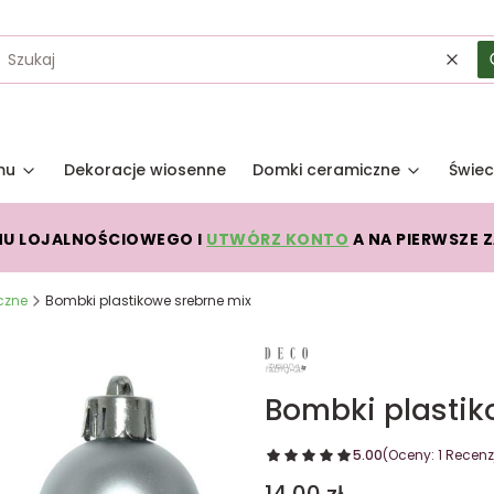
Wycz
mu
Dekoracje wiosenne
Domki ceramiczne
Świec
MU LOJALNOŚCIOWEGO I
UTWÓRZ KONTO
A NA PIERWSZE 
czne
Bombki plastikowe srebrne mix
Bombki plastik
5.00
(Oceny: 1 Recenzj
Cena