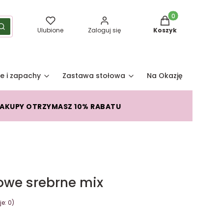
Produkty w koszy
yść
Szukaj
Ulubione
Zaloguj się
Koszyk
e i zapachy
Zastawa stołowa
Na Okazję
Pro
ZAKUPY OTRZYMASZ 10% RABATU
owe srebrne mix
e: 0)