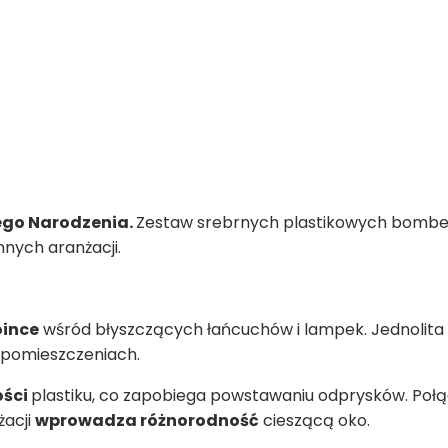
ego Narodzenia.
Zestaw srebrnych plastikowych bombe
innych aranżacji.
oince
wśród błyszczących łańcuchów i lampek. Jednolita
pomieszczeniach.
ości
plastiku, co zapobiega powstawaniu odprysków. Poł
żacji
wprowadza różnorodność
cieszącą oko.