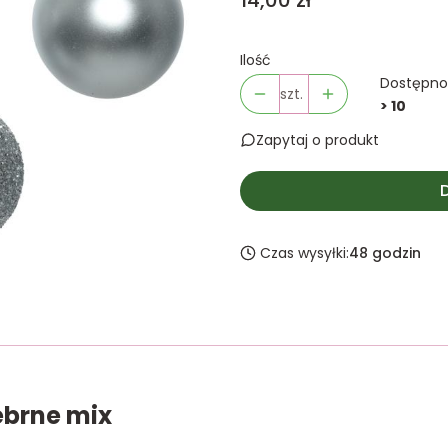
14,00 zł
Ilość
Dostępno
szt.
> 10
Zapytaj o produkt
Czas wysyłki:
48 godzin
ebrne mix