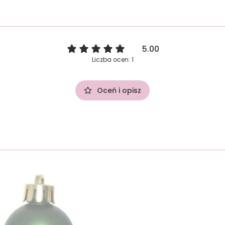
5.00
Liczba ocen: 1
Oceń i opisz