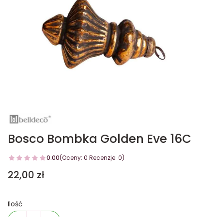
Bosco Bombka Golden Eve 16C
0.00
(Oceny: 0 Recenzje: 0)
Cena
22,00 zł
Ilość