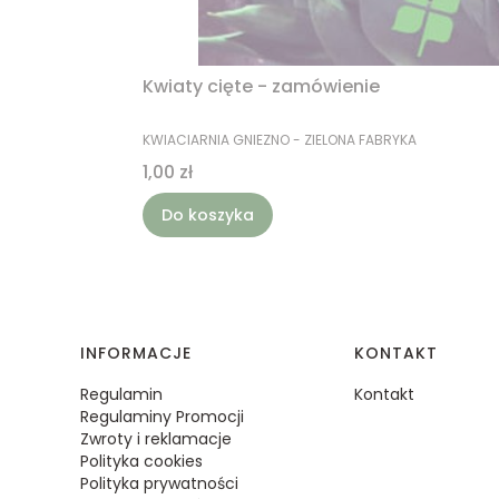
Kwiaty cięte - zamówienie
PRODUCENT
KWIACIARNIA GNIEZNO - ZIELONA FABRYKA
Cena
1,00 zł
Do koszyka
Linki w stopce
INFORMACJE
KONTAKT
Regulamin
Kontakt
Regulaminy Promocji
Zwroty i reklamacje
Polityka cookies
Polityka prywatności