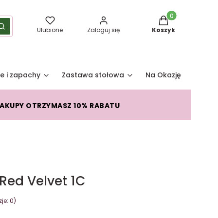
Produkty w koszy
yść
Szukaj
Ulubione
Zaloguj się
Koszyk
e i zapachy
Zastawa stołowa
Na Okazję
Pro
ZAKUPY OTRZYMASZ 10% RABATU
ed Velvet 1C
je: 0)