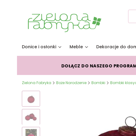
Donice i osłonki
Meble
Dekoracje do do
DOŁĄCZ DO NASZEGO PROGRA
Zielona Fabryka
Boże Narodzenie
Bombki
Bombki klasy