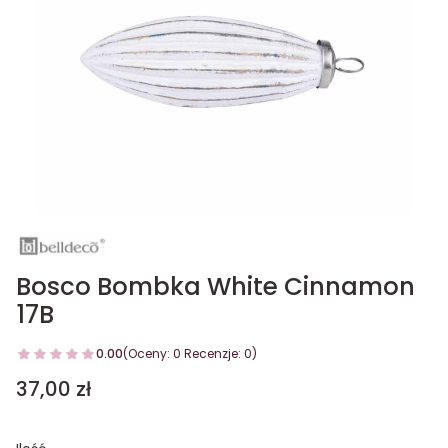
Bosco Bombka White Cinnamon
17B
0.00
(Oceny: 0 Recenzje: 0)
Cena
37,00 zł