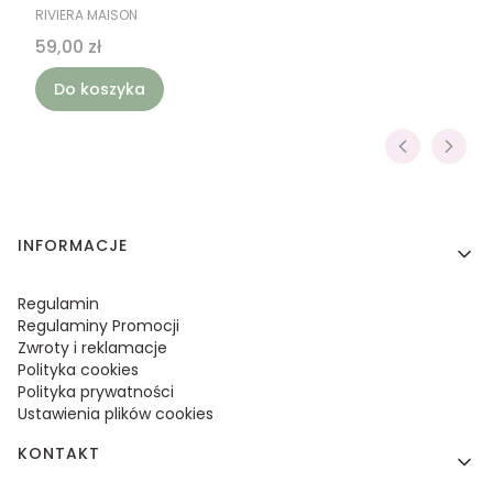
PRODUCENT
RIVIERA MAISON
Cena
59,00 zł
Do koszyka
Linki w stopce
INFORMACJE
Regulamin
Regulaminy Promocji
Zwroty i reklamacje
Polityka cookies
Polityka prywatności
Ustawienia plików cookies
KONTAKT