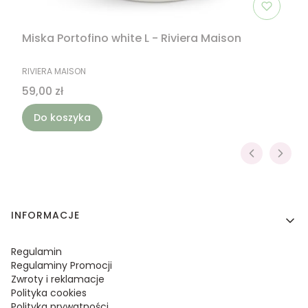
Miska Portofino white L - Riviera Maison
PRODUCENT
RIVIERA MAISON
Cena
59,00 zł
Do koszyka
Linki w stopce
INFORMACJE
Regulamin
Regulaminy Promocji
Zwroty i reklamacje
Polityka cookies
Polityka prywatności