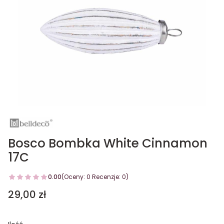
Bosco Bombka White Cinnamon
17C
0.00
(Oceny: 0 Recenzje: 0)
Cena
29,00 zł