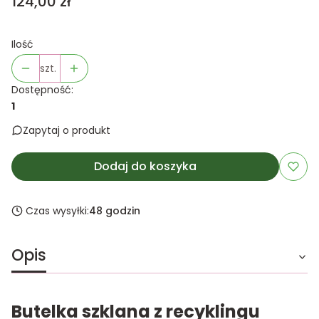
Cena
124,00 zł
Ilość
szt.
Dostępność:
1
Zapytaj o produkt
Dodaj do koszyka
Czas wysyłki:
48 godzin
Opis
Butelka szklana z recyklingu