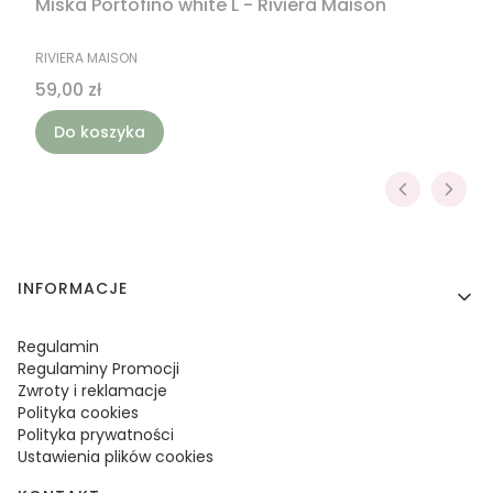
Miska Portofino white L - Riviera Maison
PRODUCENT
RIVIERA MAISON
Cena
59,00 zł
Do koszyka
Linki w stopce
INFORMACJE
Regulamin
Regulaminy Promocji
Zwroty i reklamacje
Polityka cookies
Polityka prywatności
Ustawienia plików cookies