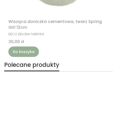
Wisząca doniczka cementowa, twarz Spring
Girl 12cm
PRODUCENT
DECO ZIELONA FABRYKA
Cena
30,00 zł
Do koszyka
Polecane produkty