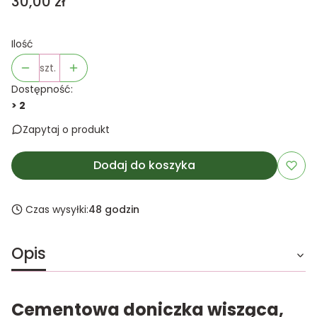
Cena
30,00 zł
Ilość
szt.
Dostępność:
> 2
Zapytaj o produkt
Dodaj do koszyka
Czas wysyłki:
48 godzin
Opis
Cementowa doniczka wisząca,