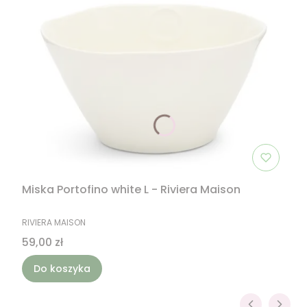
Miska Portofino white L - Riviera Maison
PRODUCENT
RIVIERA MAISON
Cena
59,00 zł
Do koszyka