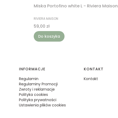
Miska Portofino white L - Riviera Maison
PRODUCENT
RIVIERA MAISON
Cena
59,00 zł
Do koszyka
Linki w stopce
INFORMACJE
KONTAKT
Regulamin
Kontakt
Regulaminy Promocji
Zwroty i reklamacje
Polityka cookies
Polityka prywatności
Ustawienia plików cookies