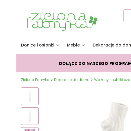
Donice i osłonki
Meble
Dekoracje do do
DOŁĄCZ DO NASZEGO PROGRA
Zielona Fabryka
Dekoracje do domu
Wazony i butelki oz