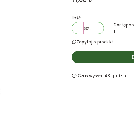
71,00 zł
Ilość
Dostępno
szt.
1
Zapytaj o produkt
Czas wysyłki:
48 godzin