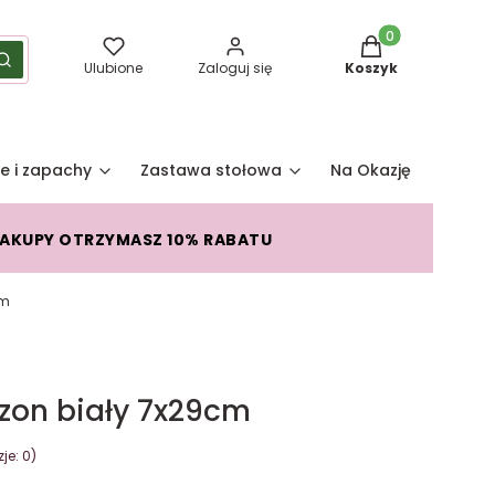
Produkty w koszy
yść
Szukaj
Ulubione
Zaloguj się
Koszyk
e i zapachy
Zastawa stołowa
Na Okazję
Pro
ZAKUPY OTRZYMASZ 10% RABATU
cm
zon biały 7x29cm
je: 0)