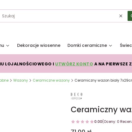
Wycz
mu
Dekoracje wiosenne
Domki ceramiczne
Świec
MU LOJALNOŚCIOWEGO I
UTWÓRZ KONTO
A NA PIERWSZE 
dobne
Wazony
Ceramiczne wazony
Ceramiczny wazon biały 7x29
Ceramiczny wa
0.00
(Oceny: 0 Recenz
Cena