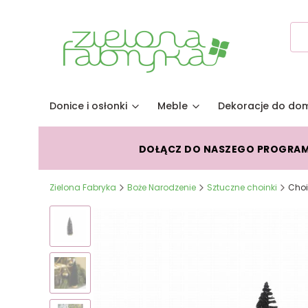
Donice i osłonki
Meble
Dekoracje do do
DOŁĄCZ DO NASZEGO PROGRA
Zielona Fabryka
Boże Narodzenie
Sztuczne choinki
Cho