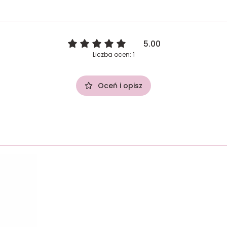
5.00
Liczba ocen: 1
Oceń i opisz