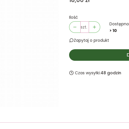
18,00 zł
Ilość
Dostępno
szt.
> 10
Zapytaj o produkt
Czas wysyłki:
48 godzin