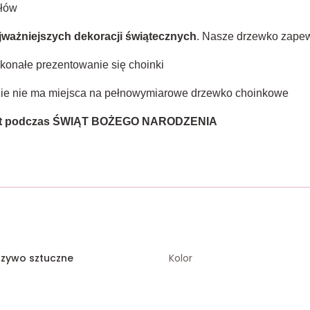
ałów
jważniejszych dekoracji świątecznych
. Nasze drzewko zape
onałe prezentowanie się choinki
zie nie ma miejsca na pełnowymiarowe drzewko choinkowe
mat podczas ŚWIĄT BOŻEGO NARODZENIA
rzywo sztuczne
Kolor