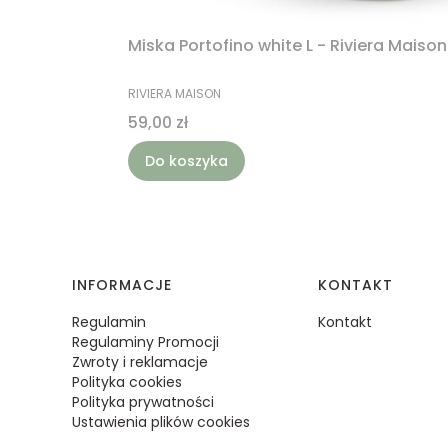
Miska Portofino white L - Riviera Maison
PRODUCENT
RIVIERA MAISON
Cena
59,00 zł
Do koszyka
Linki w stopce
INFORMACJE
KONTAKT
Regulamin
Kontakt
Regulaminy Promocji
Zwroty i reklamacje
Polityka cookies
Polityka prywatności
Ustawienia plików cookies