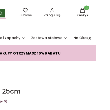
Produkty w koszy
yść
Szukaj
Ulubione
Zaloguj się
Koszyk
e i zapachy
Zastawa stołowa
Na Okazję
Pro
ZAKUPY OTRZYMASZ 10% RABATU
a 25cm
e: 0)