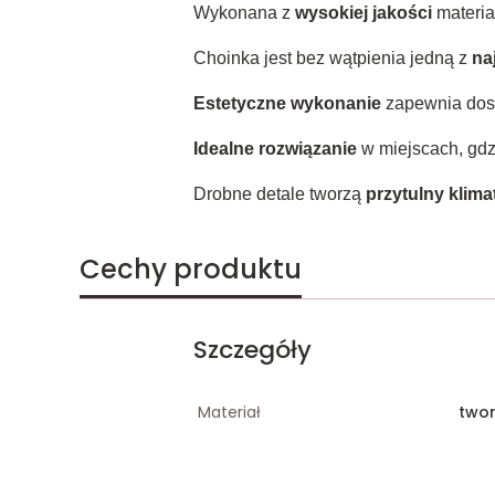
Wykonana z
wysokiej jakości
materi
Choinka jest bez wątpienia jedną z
na
Estetyczne wykonanie
zapewnia dosk
Idealne rozwiązanie
w miejscach, gd
Drobne detale tworzą
przytulny kli
Cechy produktu
Szczegóły
Materiał
two