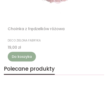
Choinka z frędzelków różowa
PRODUCENT
DECO ZIELONA FABRYKA
Cena
19,00 zł
Do koszyka
Polecane produkty