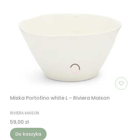
Miska Portofino white L - Riviera Maison
PRODUCENT
RIVIERA MAISON
Cena
59,00 zł
Do koszyka