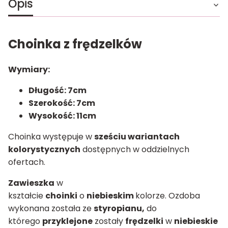
Opis
Choinka z frędzelków
Wymiary:
Długość: 7cm
Szerokość: 7cm
Wysokość: 11cm
Choinka występuje w
sześciu wariantach
kolorystycznych
dostępnych w oddzielnych
ofertach.
Zawieszka
w
kształcie
choinki
o
niebieskim
kolorze. Ozdoba
wykonana została ze
styropianu,
do
którego
przyklejone
zostały
frędzelki
w
niebieskie