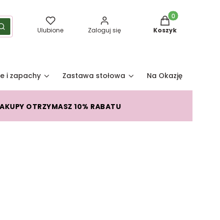
Produkty w koszy
yść
Szukaj
Ulubione
Zaloguj się
Koszyk
e i zapachy
Zastawa stołowa
Na Okazję
Pro
ZAKUPY OTRZYMASZ 10% RABATU