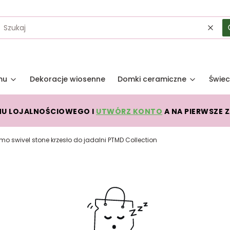
Wycz
mu
Dekoracje wiosenne
Domki ceramiczne
Świec
MU LOJALNOŚCIOWEGO I
UTWÓRZ KONTO
A NA PIERWSZE 
o swivel stone krzesło do jadalni PTMD Collection