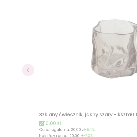
Szklany świecznik, jasny szary - kształt 
Cena promocyjna
10,00 zł
Cena regularna:
20,00 zł
-50%
Najniższa cena:
20,00 zł
-50%