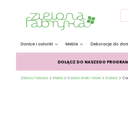
Donice i osłonki
Meble
Dekoracje do do
DOŁĄCZ DO NASZEGO PROGRA
Zielona Fabryka
Meble
Krzesła stołki i ławki
Krzesła
Com