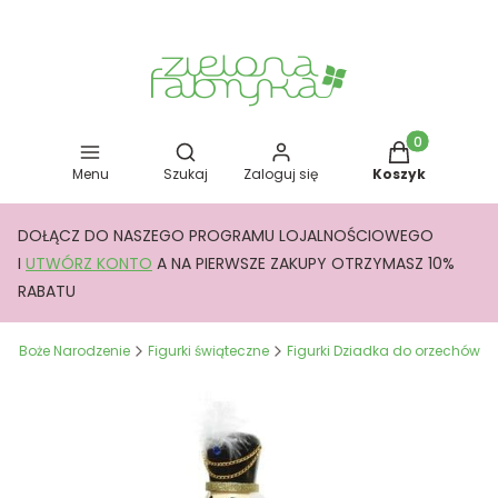
Otwórz wyszukiwarkę
Produkty w kos
Menu
Szukaj
Zaloguj się
Koszyk
DOŁĄCZ DO NASZEGO PROGRAMU LOJALNOŚCIOWEGO
I
UTWÓRZ KONTO
A NA PIERWSZE ZAKUPY OTRZYMASZ 10%
RABATU
a
Boże Narodzenie
Figurki świąteczne
Figurki Dziadka do orzechów