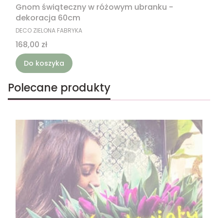
Gnom świąteczny w różowym ubranku -
dekoracja 60cm
PRODUCENT
DECO ZIELONA FABRYKA
Cena
168,00 zł
Do koszyka
Polecane produkty