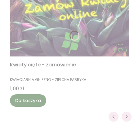
Kwiaty cięte - zamówienie
PRODUCENT
KWIACIARNIA GNIEZNO - ZIELONA FABRYKA
Cena
1,00 zł
Do koszyka