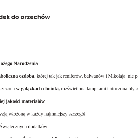
adek do orzechów
Bożego Narodzenia
boliczna ozdoba
, której tak jak reniferów, bałwanów i Mikołaja, nie
eszczona
w gałązkach choinki,
rozświetlona lampkami i otoczona błys
ej jakości materiałów
yzją włożoną w każdy najmniejszy szczegół
 Świątecznych dodatków