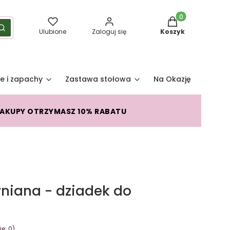
Produkty w koszy
yść
Szukaj
Ulubione
Zaloguj się
Koszyk
e i zapachy
Zastawa stołowa
Na Okazję
Pro
ZAKUPY OTRZYMASZ 10% RABATU
niana - dziadek do
e: 0)