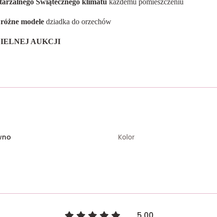
tarzalnego Świątecznego klimatu
każdemu pomieszczeniu
 różne modele
dziadka do orzechów
IELNEJ AUKCJI
wno
Kolor
5.00