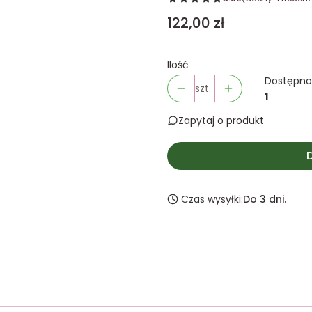
Cena
122,00 zł
Ilość
Dostępno
szt.
1
Zapytaj o produkt
Czas wysyłki:
Do 3 dni.