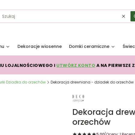
Wycz
mu
Dekoracje wiosenne
Domki ceramiczne
Świec
MU LOJALNOŚCIOWEGO I
UTWÓRZ KONTO
A NA PIERWSZE 
urki Dziadka do orzechów
Dekoracja drewniana - dziadek do orzechów
Dekoracja drew
orzechów
5.00
(Oceny: 1 Recenzj