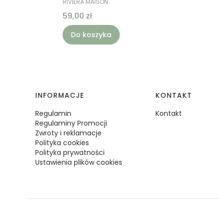
RIVIERA MAISON
Cena
59,00 zł
Do koszyka
Linki w stopce
INFORMACJE
KONTAKT
Regulamin
Kontakt
Regulaminy Promocji
Zwroty i reklamacje
Polityka cookies
Polityka prywatności
Ustawienia plików cookies