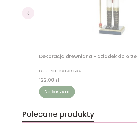
Dekoracja drewniana - dziadek do orz
PRODUCENT
DECO ZIELONA FABRYKA
Cena
122,00 zł
Do koszyka
Polecane produkty