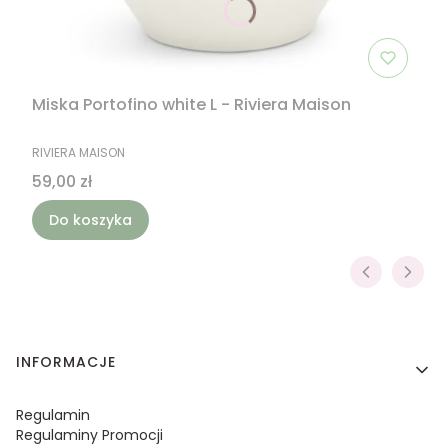
Miska Portofino white L - Riviera Maison
PRODUCENT
RIVIERA MAISON
Cena
59,00 zł
Do koszyka
Linki w stopce
INFORMACJE
Regulamin
Regulaminy Promocji