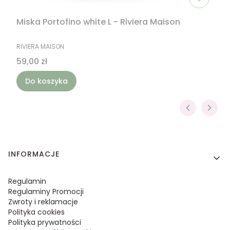
Miska Portofino white L - Riviera Maison
PRODUCENT
RIVIERA MAISON
Cena
59,00 zł
Do koszyka
Linki w stopce
INFORMACJE
Regulamin
Regulaminy Promocji
Zwroty i reklamacje
Polityka cookies
Polityka prywatności