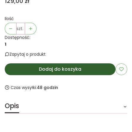
Cena
129,00 zł
Ilość
szt.
Dostępność:
1
Zapytaj o produkt
Dodaj do koszyka
Czas wysyłki:
48 godzin
Opis