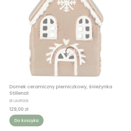
Domek ceramiczny pierniczkowy, śnieżynka
Stillenat
PRODUCENT
IB LAURSEN
Cena
129,00 zł
Do koszyka