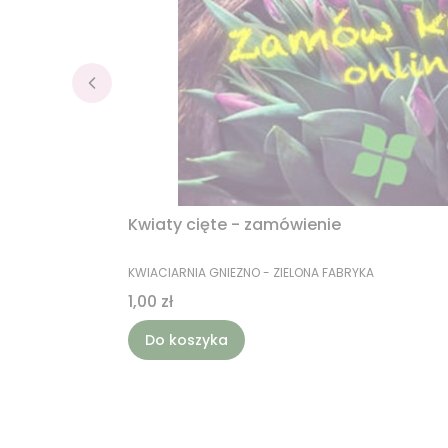
Kwiaty cięte - zamówienie
PRODUCENT
KWIACIARNIA GNIEZNO - ZIELONA FABRYKA
Cena
1,00 zł
Do koszyka