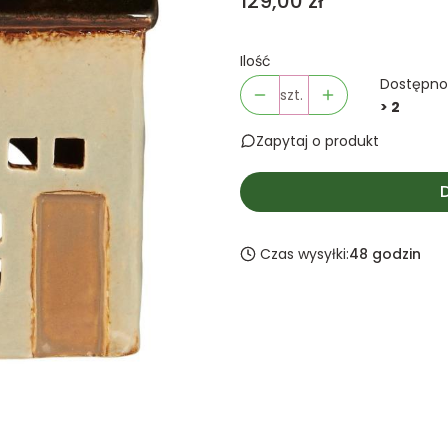
Cena
129,00 zł
Ilość
Dostępno
szt.
> 2
Zapytaj o produkt
Czas wysyłki:
48 godzin