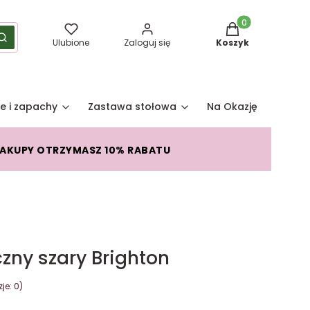
Produkty w koszy
yść
Szukaj
Ulubione
Zaloguj się
Koszyk
e i zapachy
Zastawa stołowa
Na Okazję
Pro
ZAKUPY OTRZYMASZ 10% RABATU
ny szary Brighton
je: 0)