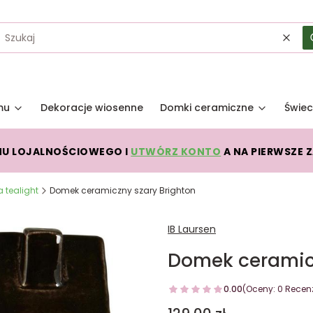
Wycz
mu
Dekoracje wiosenne
Domki ceramiczne
Świec
MU LOJALNOŚCIOWEGO I
UTWÓRZ KONTO
A NA PIERWSZE 
 tealight
Domek ceramiczny szary Brighton
IB Laursen
Domek ceramicz
0.00
(Oceny: 0 Recenz