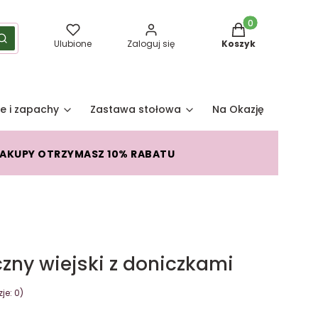
Produkty w koszy
yść
Szukaj
Ulubione
Zaloguj się
Koszyk
e i zapachy
Zastawa stołowa
Na Okazję
Pro
ZAKUPY OTRZYMASZ 10% RABATU
ny wiejski z doniczkami
je: 0)