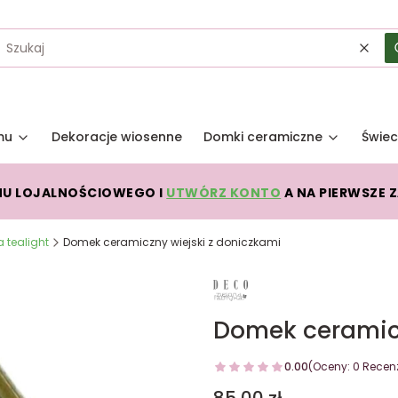
Wycz
mu
Dekoracje wiosenne
Domki ceramiczne
Świec
MU LOJALNOŚCIOWEGO I
UTWÓRZ KONTO
A NA PIERWSZE 
 tealight
Domek ceramiczny wiejski z doniczkami
Domek ceramicz
0.00
(Oceny: 0 Recenz
Cena