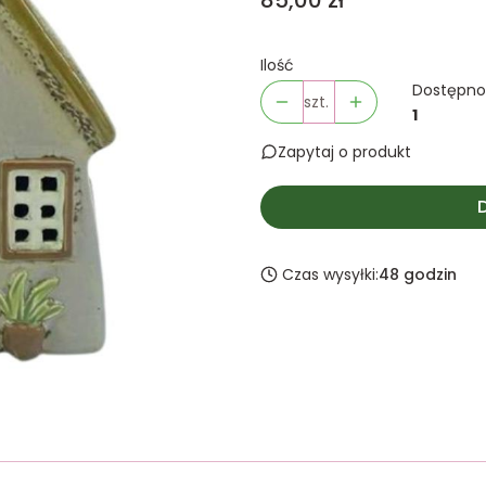
85,00 zł
Ilość
Dostępno
szt.
1
Zapytaj o produkt
Czas wysyłki:
48 godzin