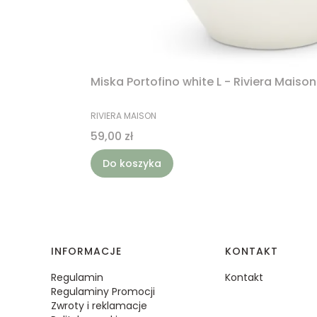
Miska Portofino white L - Riviera Maison
PRODUCENT
RIVIERA MAISON
Cena
59,00 zł
Do koszyka
Linki w stopce
INFORMACJE
KONTAKT
Regulamin
Kontakt
Regulaminy Promocji
Zwroty i reklamacje