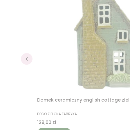
Domek ceramiczny english cottage zie
PRODUCENT
DECO ZIELONA FABRYKA
Cena
129,00 zł