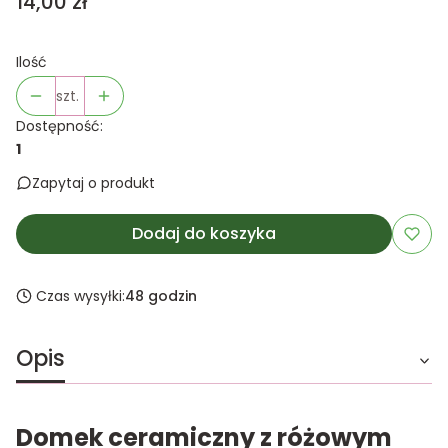
Cena
14,00 zł
Ilość
szt.
Dostępność:
1
Zapytaj o produkt
Dodaj do koszyka
Czas wysyłki:
48 godzin
Opis
Domek ceramiczny z różowym