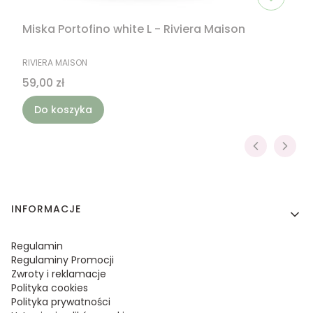
Miska Portofino white L - Riviera Maison
PRODUCENT
RIVIERA MAISON
Cena
59,00 zł
Do koszyka
Linki w stopce
INFORMACJE
Regulamin
Regulaminy Promocji
Zwroty i reklamacje
Polityka cookies
Polityka prywatności