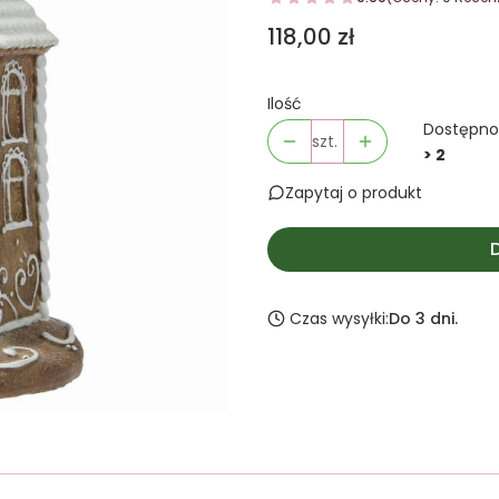
Cena
118,00 zł
Ilość
Dostępno
szt.
> 2
Zapytaj o produkt
Czas wysyłki:
Do 3 dni.