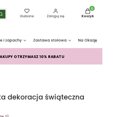
Produkty w koszy
yść
Szukaj
Ulubione
Zaloguj się
Koszyk
e i zapachy
Zastawa stołowa
Na Okazję
Pro
ZAKUPY OTRZYMASZ 10% RABATU
ka dekoracja świąteczna
je: 0)