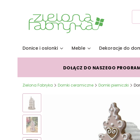
Donice i osłonki
Meble
Dekoracje do do
DOŁĄCZ DO NASZEGO PROGRA
Zielona Fabryka
Domki ceramiczne
Domki pierniczki
Dom