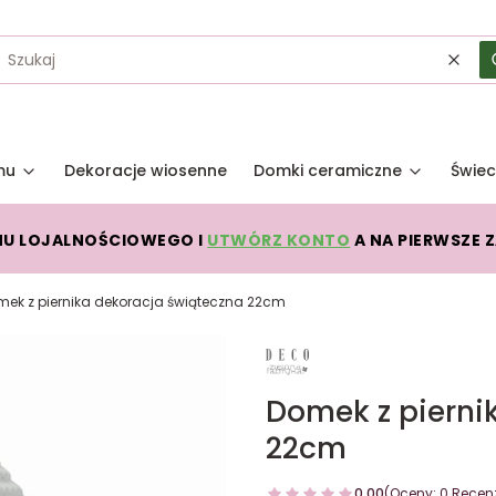
Wycz
mu
Dekoracje wiosenne
Domki ceramiczne
Świec
MU LOJALNOŚCIOWEGO I
UTWÓRZ KONTO
A NA PIERWSZE 
ek z piernika dekoracja świąteczna 22cm
Domek z pierni
22cm
0.00
(Oceny: 0 Recenz