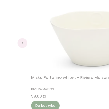
Miska Portofino white L - Riviera Maison
PRODUCENT
RIVIERA MAISON
Cena
59,00 zł
Do koszyka