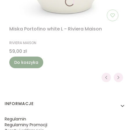
Miska Portofino white L - Riviera Maison
PRODUCENT
RIVIERA MAISON
Cena
59,00 zł
Do koszyka
Linki w stopce
INFORMACJE
Regulamin
Regulaminy Promocji