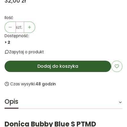
Cena
32,00 zł
Ilość
szt.
Dostępność:
> 2
Zapytaj o produkt
Dodaj do koszyka
Czas wysyłki:
48 godzin
Opis
Donica Bubby Blue S PTMD