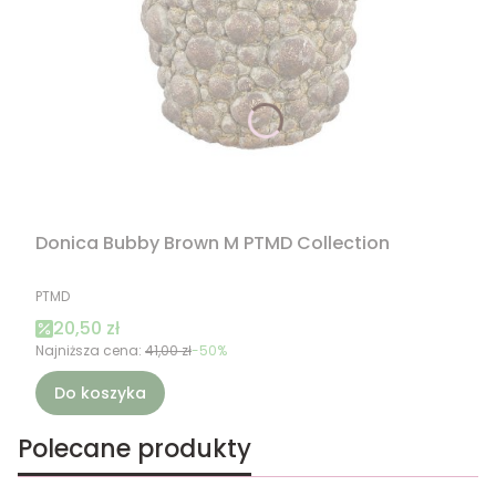
Donica Bubby Brown M PTMD Collection
PRODUCENT
PTMD
Cena promocyjna
20,50 zł
Najniższa cena:
41,00 zł
-50%
Do koszyka
Polecane produkty