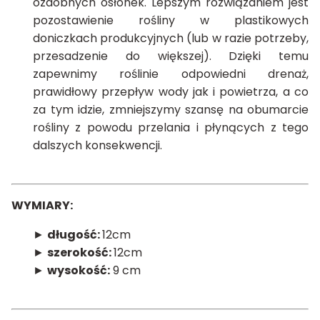
ozdobnych osłonek. Lepszym rozwiązaniem jest
pozostawienie rośliny w plastikowych
doniczkach produkcyjnych (lub w razie potrzeby,
przesadzenie do większej). Dzięki temu
zapewnimy roślinie odpowiedni drenaż,
prawidłowy przepływ wody jak i powietrza, a co
za tym idzie, zmniejszymy szansę na obumarcie
rośliny z powodu przelania i płynących z tego
dalszych konsekwencji.
WYMIARY:
►
długość:
12cm
►
szerokość:
12cm
►
wysokość:
9 cm