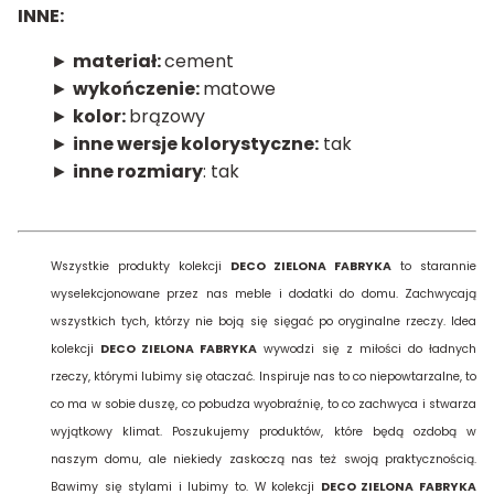
INNE:
►
materiał:
cement
►
wykończenie:
matowe
►
kolor:
brązowy
►
inne wersje kolorystyczne:
tak
►
inne rozmiary
: tak
Wszystkie produkty kolekcji
DECO ZIELONA FABRYKA
to starannie
wyselekcjonowane przez nas meble i dodatki do domu. Zachwycają
wszystkich tych, którzy nie boją się sięgać po oryginalne rzeczy. Idea
kolekcji
DECO ZIELONA FABRYKA
wywodzi się z miłości do ładnych
rzeczy, którymi lubimy się otaczać. Inspiruje nas to co niepowtarzalne, to
co ma w sobie duszę, co pobudza wyobraźnię, to co zachwyca i stwarza
wyjątkowy klimat. Poszukujemy produktów, które będą ozdobą w
naszym domu, ale niekiedy zaskoczą nas też swoją praktycznością.
Bawimy się stylami i lubimy to. W kolekcji
DECO ZIELONA FABRYKA