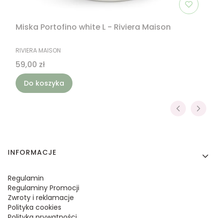
Miska Portofino white L - Riviera Maison
PRODUCENT
RIVIERA MAISON
Cena
59,00 zł
Do koszyka
Linki w stopce
INFORMACJE
Regulamin
Regulaminy Promocji
Zwroty i reklamacje
Polityka cookies
Polityka prywatności