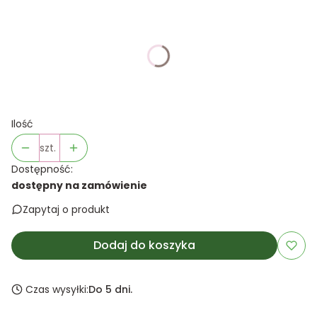
Wybierz wariant produktu:
Poszczególne warianty mogą różnić się ceną
*
Kolor
Pokaż wszystkie kolory
Ilość
szt.
Dostępność:
dostępny na zamówienie
Zapytaj o produkt
Dodaj do koszyka
Czas wysyłki:
Do 5 dni.