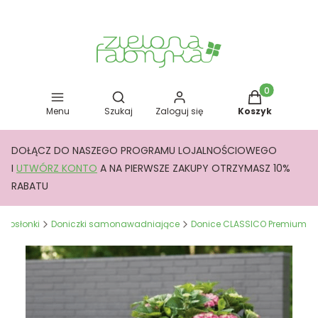
Otwórz wyszukiwarkę
Produkty w kos
Menu
Szukaj
Zaloguj się
Koszyk
DOŁĄCZ DO NASZEGO PROGRAMU LOJALNOŚCIOWEGO
I
UTWÓRZ KONTO
A NA PIERWSZE ZAKUPY OTRZYMASZ 10%
RABATU
 i osłonki
Doniczki samonawadniające
Donice CLASSICO Premium