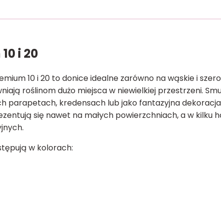
10 i 20
ium 10 i 20 to donice idealne zarówno na wąskie i szerok
iają roślinom dużo miejsca w niewielkiej przestrzeni. Sm
ich parapetach, kredensach lub jako fantazyjna dekoracja
zentują się nawet na małych powierzchniach, a w kilku 
yjnych.
tępują w kolorach: