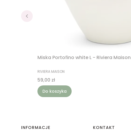
Miska Portofino white L - Riviera Maison
PRODUCENT
RIVIERA MAISON
Cena
59,00 zł
Do koszyka
Linki w stopce
INFORMACJE
KONTAKT