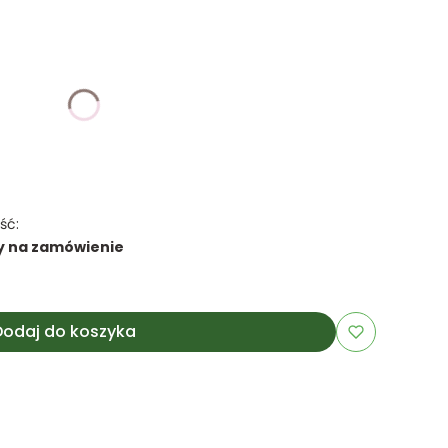
:
różnić się ceną
ść:
y na zamówienie
Dodaj do koszyka