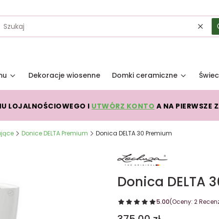
Wycz
mu
Dekoracje wiosenne
Domki ceramiczne
Świec
MU LOJALNOŚCIOWEGO I
UTWÓRZ KONTO
A NA PIERWSZE 
jące
Donice DELTA Premium
Donica DELTA 30 Premium
Donica DELTA 
5.00
(Oceny: 2 Recenz
Cena