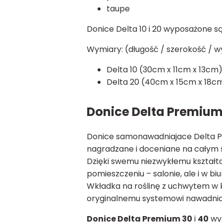
taupe
Donice Delta 10 i 20 wyposażone 
Wymiary: (długość / szerokość / 
Delta 10 (30cm x 11cm x 13cm
Delta 20 (40cm x 15cm x 18c
Donice Delta Premium 
Donice samonawadniajace Delta Pre
nagradzane i doceniane na całym św
Dzięki swemu niezwykłemu kształt
pomieszczeniu – salonie, ale i w biu
Wkładka na roślinę z uchwytem w 
oryginalnemu systemowi nawadniaj
Donice Delta Premium 30
i
40
wys