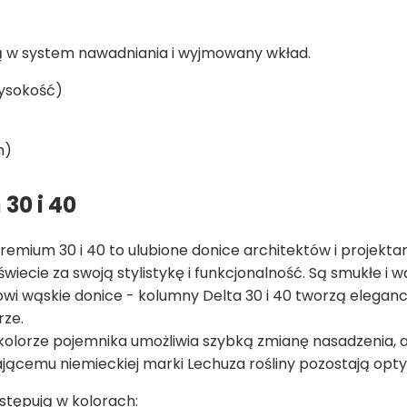
są w system nawadniania i wyjmowany wkład.
wysokość)
)
m)
30 i 40
mium 30 i 40 to ulubione donice architektów i projektan
iecie za swoją stylistykę i funkcjonalność. Są smukłe i wą
owi wąskie donice - kolumny Delta 30 i 40 tworzą elegan
rze.
kolorze pojemnika umożliwia szybką zmianę nasadzenia, 
ącemu niemieckiej marki Lechuza rośliny pozostają opt
tępują w kolorach: