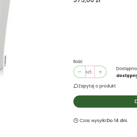
375,00 zł
Wybierz wariant produktu
Poszczególne warianty mogą 
*
Kolor
Pokaż wszystkie kolory
Ilość
Dostępno
szt.
dostępn
Zapytaj o produkt
Czas wysyłki:
Do 14 dni.