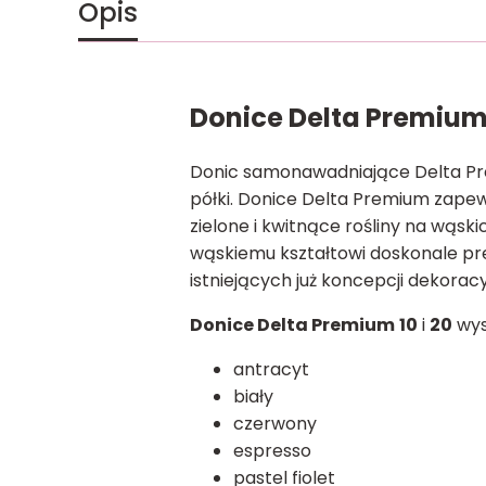
Opis
Donice Delta Premium 
Donic samonawadniające Delta Prem
półki. Donice Delta Premium zapewn
zielone i kwitnące rośliny na wąsk
wąskiemu kształtowi doskonale pre
istniejących już koncepcji dekorac
Donice Delta Premium
10
i
20
wys
antracyt
biały
czerwony
espresso
pastel fiolet