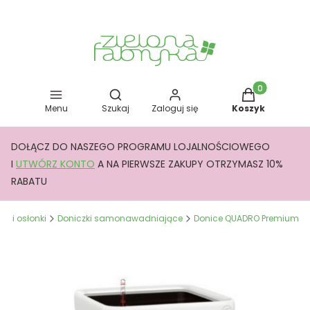
Otwórz wyszukiwarkę
Produkty w kos
Menu
Szukaj
Zaloguj się
Koszyk
DOŁĄCZ DO NASZEGO PROGRAMU LOJALNOŚCIOWEGO
I
UTWÓRZ KONTO
A NA PIERWSZE ZAKUPY OTRZYMASZ 10%
RABATU
ce i osłonki
Doniczki samonawadniające
Donice QUADRO Premium