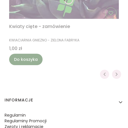
Kwiaty cięte - zamówienie
PRODUCENT
KWIACIARNIA GNIEZNO - ZIELONA FABRYKA
Cena
1,00 zł
Do koszyka
Linki w stopce
INFORMACJE
Regulamin
Regulaminy Promocji
Zwroty i reklamacje