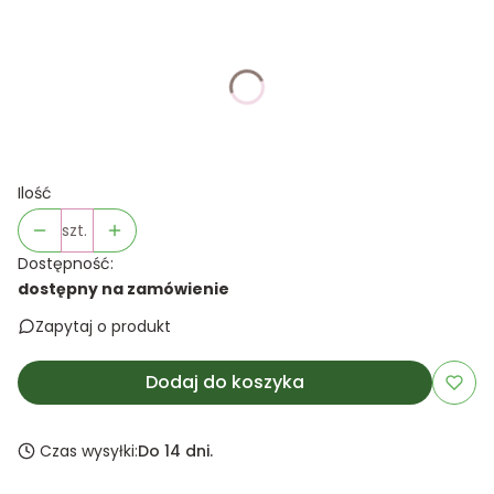
Wybierz wariant produktu:
Poszczególne warianty mogą różnić się ceną
*
Kolor
Pokaż wszystkie kolory
Ilość
szt.
Dostępność:
dostępny na zamówienie
Zapytaj o produkt
Dodaj do koszyka
Czas wysyłki:
Do 14 dni.