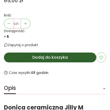
Cena
65,00 zł
Ilość
szt.
Dostępność:
> 5
Zapytaj o produkt
Dodaj do koszyka
Czas wysyłki:
48 godzin
Opis
Donica ceramiczna Jilly M