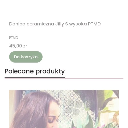
Donica ceramiczna Jilly S wysoka PTMD
PRODUCENT
PTMD
Cena
45,00 zł
Do koszyka
Polecane produkty