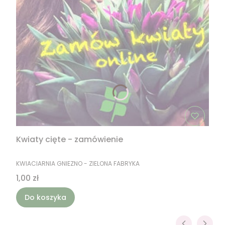
Kwiaty cięte - zamówienie
PRODUCENT
KWIACIARNIA GNIEZNO - ZIELONA FABRYKA
Cena
1,00 zł
Do koszyka