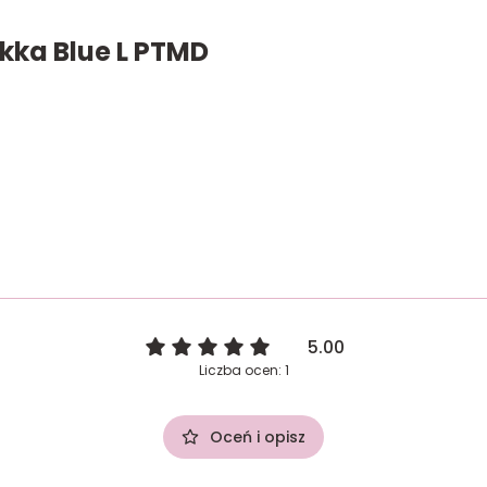
kka Blue L PTMD
5.00
Liczba ocen: 1
Oceń i opisz