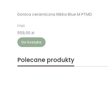
Donica ceramiczna Nikka Blue M PTMD
PRODUCENT
PTMD
Cena
559,00 zł
Do koszyka
Polecane produkty