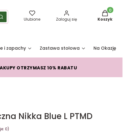
Produkty w koszy
yść
Szukaj
Ulubione
Zaloguj się
Koszyk
e i zapachy
Zastawa stołowa
Na Okazję
Pro
ZAKUPY OTRZYMASZ 10% RABATU
zna Nikka Blue L PTMD
e: 0)