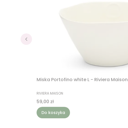
Miska Portofino white L - Riviera Maison
PRODUCENT
RIVIERA MAISON
Cena
59,00 zł
Do koszyka