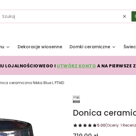
Wycz
mu
Dekoracje wiosenne
Domki ceramiczne
Świec
MU LOJALNOŚCIOWEGO I
UTWÓRZ KONTO
A NA PIERWSZE 
nica ceramiczna Nikka Blue L PTMD
Donica ceramic
5.00
(Oceny: 1 Recenzj
Cena