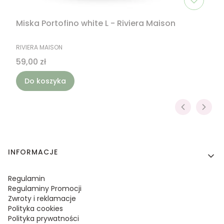
Miska Portofino white L - Riviera Maison
PRODUCENT
RIVIERA MAISON
Cena
59,00 zł
Do koszyka
Linki w stopce
INFORMACJE
Regulamin
Regulaminy Promocji
Zwroty i reklamacje
Polityka cookies
Polityka prywatności