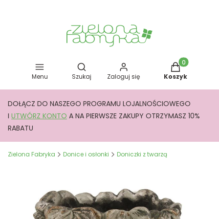
Otwórz wyszukiwarkę
Produkty w kos
Menu
Szukaj
Zaloguj się
Koszyk
DOŁĄCZ DO NASZEGO PROGRAMU LOJALNOŚCIOWEGO
I
UTWÓRZ KONTO
A NA PIERWSZE ZAKUPY OTRZYMASZ 10%
RABATU
Zielona Fabryka
Donice i osłonki
Doniczki z twarzą