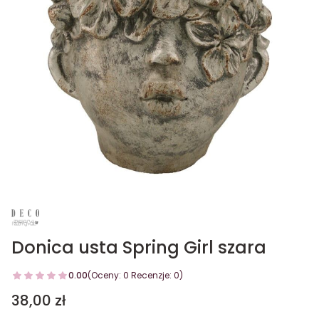
Donica usta Spring Girl szara
0.00
(Oceny: 0 Recenzje: 0)
Cena
38,00 zł