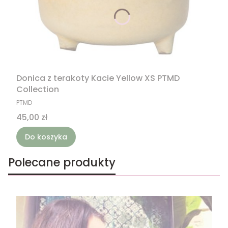
Donica z terakoty Kacie Yellow XS PTMD
Collection
PRODUCENT
PTMD
Cena
45,00 zł
Do koszyka
Polecane produkty