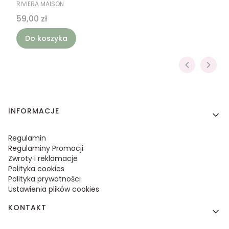
PRODUCENT
RIVIERA MAISON
Cena
59,00 zł
Do koszyka
Linki w stopce
INFORMACJE
Regulamin
Regulaminy Promocji
Zwroty i reklamacje
Polityka cookies
Polityka prywatności
Ustawienia plików cookies
KONTAKT