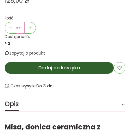
Cena
125,00 zł
Ilość
szt.
Dostępność:
> 2
Zapytaj o produkt
Dodaj do koszyka
Czas wysyłki:
Do 3 dni.
Opis
Misa, donica ceramiczna z