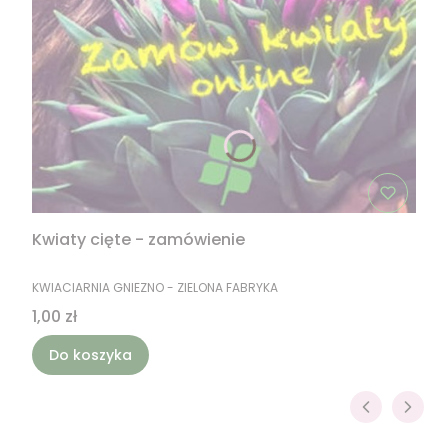
Kwiaty cięte - zamówienie
PRODUCENT
KWIACIARNIA GNIEZNO - ZIELONA FABRYKA
Cena
1,00 zł
Do koszyka