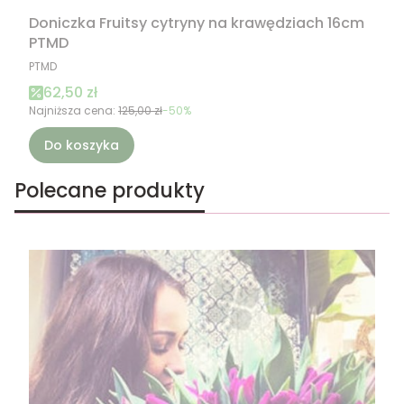
Doniczka Fruitsy cytryny na krawędziach 16cm
PTMD
PRODUCENT
PTMD
Cena promocyjna
62,50 zł
Najniższa cena:
125,00 zł
-50%
Do koszyka
Polecane produkty