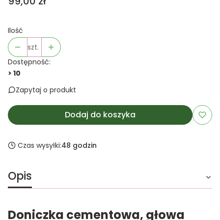
Cena
99,00 zł
Ilość
szt.
Dostępność:
> 10
Zapytaj o produkt
Dodaj do koszyka
Czas wysyłki:
48 godzin
Opis
Doniczka cementowa, głowa