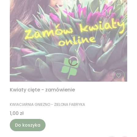
Kwiaty cięte - zamówienie
PRODUCENT
KWIACIARNIA GNIEZNO - ZIELONA FABRYKA
Cena
1,00 zł
Do koszyka