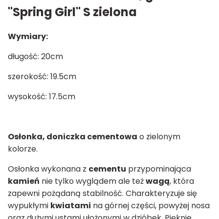
"Spring Girl" S zielona
Wymiary:
długość: 20cm
szerokość: 19.5cm
wysokość: 17.5cm
Osłonka, doniczka cementowa
o zielonym
kolorze.
Osłonka wykonana z
cementu
przypominająca
kamień
nie tylko wyglądem ale też
wagą
, która
zapewni pożądaną stabilność. Charakteryzuje się
wypukłymi
kwiatami
na górnej części, powyżej nosa
oraz dużymi ustami ułożonymi w dzióbek. Pięknie