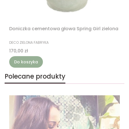
Doniczka cementowa głowa Spring Girl zielona
PRODUCENT
DECO ZIELONA FABRYKA
Cena
170,00 zł
Do koszyka
Polecane produkty