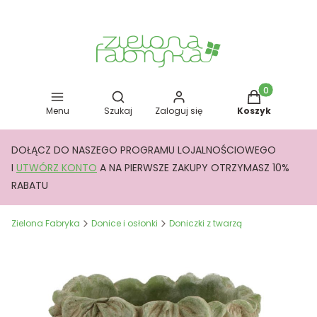
Otwórz wyszukiwarkę
Produkty w kos
Menu
Szukaj
Zaloguj się
Koszyk
DOŁĄCZ DO NASZEGO PROGRAMU LOJALNOŚCIOWEGO
I
UTWÓRZ KONTO
A NA PIERWSZE ZAKUPY OTRZYMASZ 10%
RABATU
Zielona Fabryka
Donice i osłonki
Doniczki z twarzą