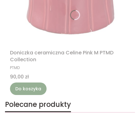
Doniczka ceramiczna Celine Pink M PTMD
Collection
PRODUCENT
PTMD
Cena
90,00 zł
Do koszyka
Polecane produkty