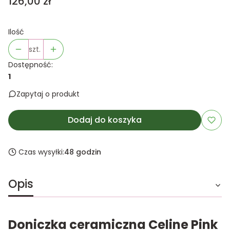
Cena
126,00 zł
Ilość
szt.
Dostępność:
1
Zapytaj o produkt
Dodaj do koszyka
Czas wysyłki:
48 godzin
Opis
Doniczka ceramiczna Celine Pink