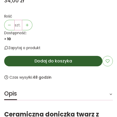
Cena
34,00 zł
Ilość
szt.
Dostępność:
> 10
Zapytaj o produkt
Dodaj do koszyka
Czas wysyłki:
48 godzin
Opis
Ceramiczna doniczka twarz z