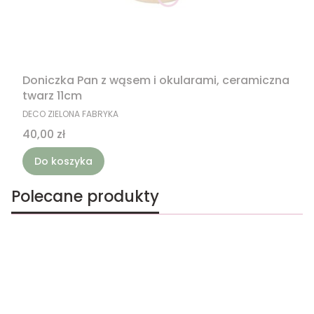
Doniczka Pan z wąsem i okularami, ceramiczna
twarz 11cm
PRODUCENT
DECO ZIELONA FABRYKA
Cena
40,00 zł
Do koszyka
Polecane produkty