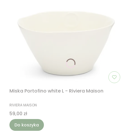
Miska Portofino white L - Riviera Maison
PRODUCENT
RIVIERA MAISON
Cena
59,00 zł
Do koszyka