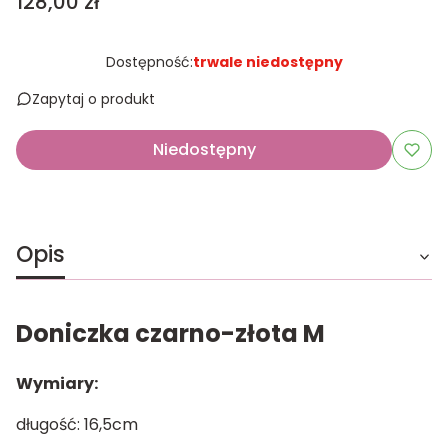
Cena
128,00 zł
Dostępność:
trwale niedostępny
Zapytaj o produkt
Niedostępny
Opis
Doniczka czarno-złota M
Wymiary:
długość: 16,5cm