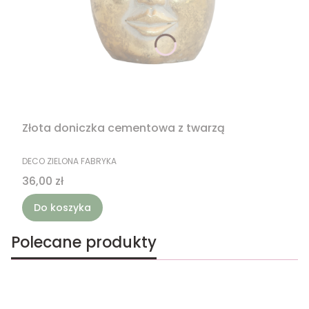
Złota doniczka cementowa z twarzą
PRODUCENT
DECO ZIELONA FABRYKA
Cena
36,00 zł
Do koszyka
Polecane produkty