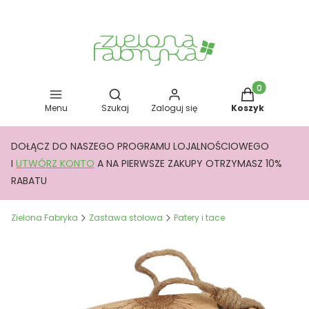
Otwórz wyszukiwarkę
Produkty w kos
Menu
Szukaj
Zaloguj się
Koszyk
DOŁĄCZ DO NASZEGO PROGRAMU LOJALNOŚCIOWEGO
I
UTWÓRZ KONTO
A NA PIERWSZE ZAKUPY OTRZYMASZ 10%
RABATU
Zielona Fabryka
Zastawa stołowa
Patery i tace