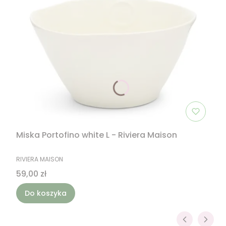
Miska Portofino white L - Riviera Maison
PRODUCENT
RIVIERA MAISON
Cena
59,00 zł
Do koszyka