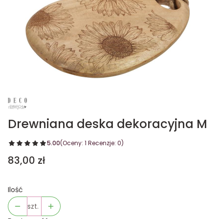
Drewniana deska dekoracyjna M
5.00
(Oceny: 1 Recenzje: 0)
Cena
83,00 zł
Ilość
szt.