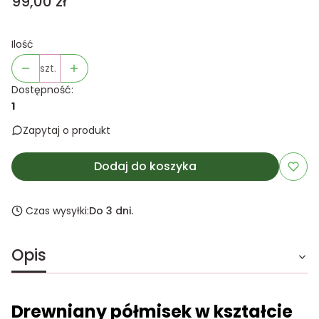
Cena
99,00 zł
Ilość
szt.
Dostępność:
1
Zapytaj o produkt
Dodaj do koszyka
Czas wysyłki:
Do 3 dni.
Opis
Drewniany półmisek w kształcie