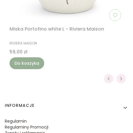
Miska Portofino white L - Riviera Maison
PRODUCENT
RIVIERA MAISON
Cena
59,00 zł
Do koszyka
Linki w stopce
INFORMACJE
Regulamin
Regulaminy Promocji
Zwroty i reklamacje