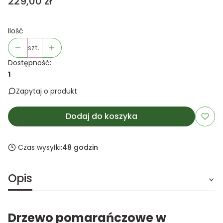
Cena
229,00 zł
Ilość
szt.
Dostępność:
1
Zapytaj o produkt
Dodaj do koszyka
Czas wysyłki:
48 godzin
Opis
Drzewo pomarańczowe w