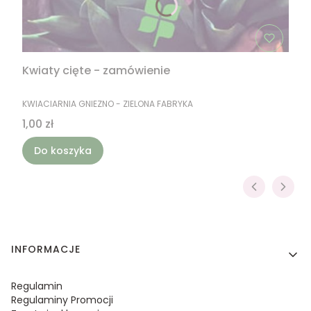
Kwiaty cięte - zamówienie
PRODUCENT
KWIACIARNIA GNIEZNO - ZIELONA FABRYKA
Cena
1,00 zł
Do koszyka
Linki w stopce
INFORMACJE
Regulamin
Regulaminy Promocji