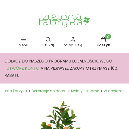
Otwórz wyszukiwarkę
Produkty w kos
Menu
Szukaj
Zaloguj się
Koszyk
DOŁĄCZ DO NASZEGO PROGRAMU LOJALNOŚCIOWEGO
I
UTWÓRZ KONTO
A NA PIERWSZE ZAKUPY OTRZYMASZ 10%
RABATU
Zielona Fabryka
Dekoracje do domu
Kwiaty sztuczne
W doniczce