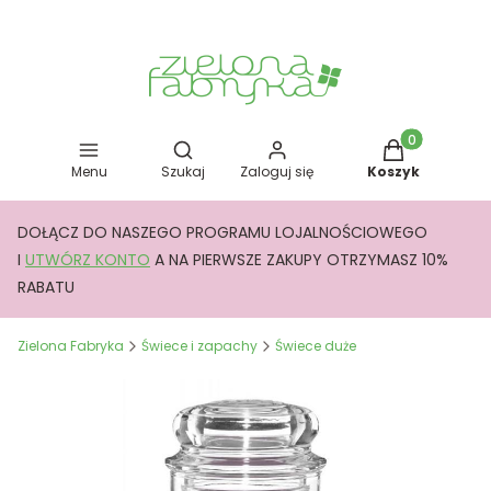
Otwórz wyszukiwarkę
Produkty w kos
Menu
Szukaj
Zaloguj się
Koszyk
DOŁĄCZ DO NASZEGO PROGRAMU LOJALNOŚCIOWEGO
I
UTWÓRZ KONTO
A NA PIERWSZE ZAKUPY OTRZYMASZ 10%
RABATU
Zielona Fabryka
Świece i zapachy
Świece duże