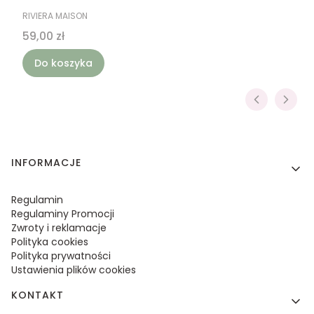
PRODUCENT
RIVIERA MAISON
Cena
59,00 zł
Do koszyka
Linki w stopce
INFORMACJE
Regulamin
Regulaminy Promocji
Zwroty i reklamacje
Polityka cookies
Polityka prywatności
Ustawienia plików cookies
KONTAKT