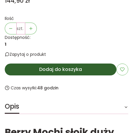
Cena
144,90 zł
Ilość
szt.
Dostępność:
1
Zapytaj o produkt
Dodaj do koszyka
Czas wysyłki:
48 godzin
Opis
Berry Mochi
słoik duży