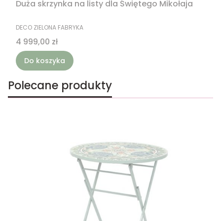
Duża skrzynka na listy dla Świętego Mikołaja
PRODUCENT
DECO ZIELONA FABRYKA
Cena
4 999,00 zł
Do koszyka
Polecane produkty