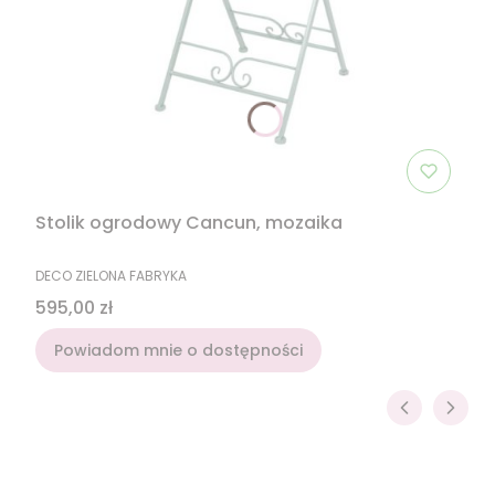
Stolik ogrodowy Cancun, mozaika
PRODUCENT
DECO ZIELONA FABRYKA
Cena
595,00 zł
Powiadom mnie o dostępności