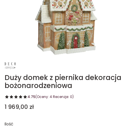
Duży domek z piernika dekoracja
bożonarodzeniowa
4.75
(Oceny: 4 Recenzje: 0)
Cena
1 969,00 zł
Ilość