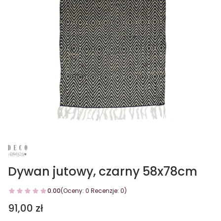
Dywan jutowy, czarny 58x78cm
0.00
(Oceny: 0 Recenzje: 0)
Cena
91,00 zł