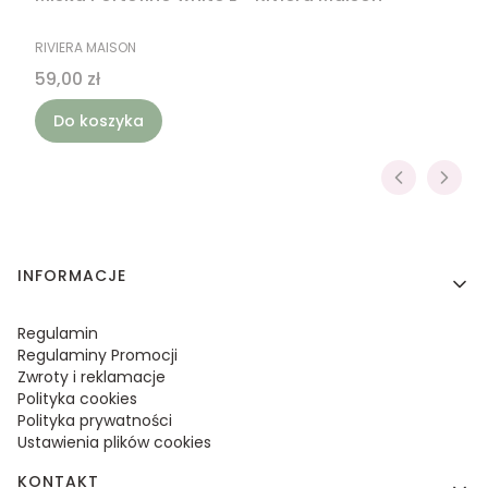
PRODUCENT
RIVIERA MAISON
Cena
59,00 zł
Do koszyka
Linki w stopce
INFORMACJE
Regulamin
Regulaminy Promocji
Zwroty i reklamacje
Polityka cookies
Polityka prywatności
Ustawienia plików cookies
KONTAKT