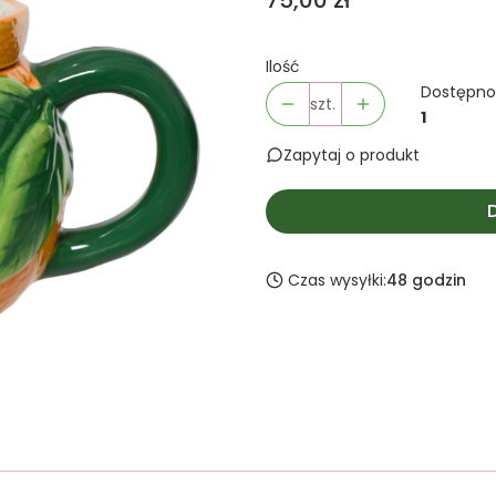
75,00 zł
Ilość
Dostępno
szt.
1
Zapytaj o produkt
Czas wysyłki:
48 godzin