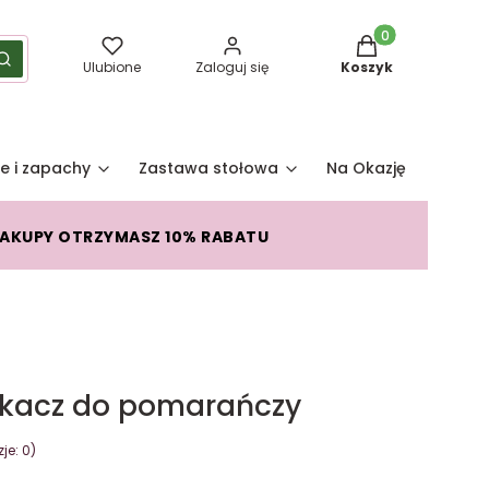
Produkty w koszy
yść
Szukaj
Ulubione
Zaloguj się
Koszyk
e i zapachy
Zastawa stołowa
Na Okazję
Pro
ZAKUPY OTRZYMASZ 10% RABATU
skacz do pomarańczy
je: 0)