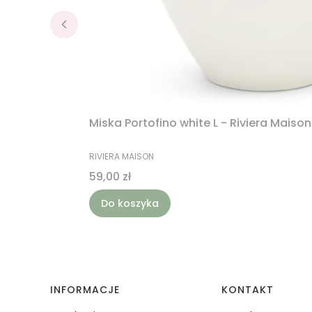
Miska Portofino white L - Riviera Maison
PRODUCENT
RIVIERA MAISON
Cena
59,00 zł
Do koszyka
Linki w stopce
INFORMACJE
KONTAKT