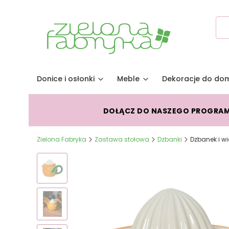
Donice i osłonki
Meble
Dekoracje do do
DOŁĄCZ DO NASZEGO PROGRA
Zielona Fabryka
Zastawa stołowa
Dzbanki
Dzbanek i w