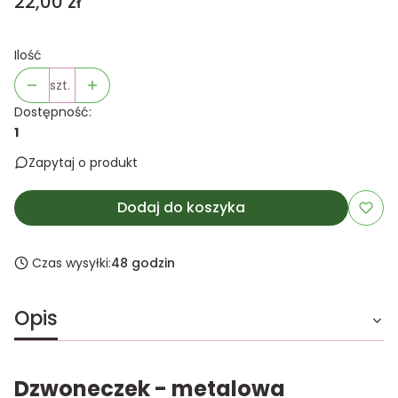
Cena
22,00 zł
Ilość
szt.
Dostępność:
1
Zapytaj o produkt
Dodaj do koszyka
Czas wysyłki:
48 godzin
Opis
Dzwoneczek - metalowa