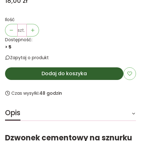
Cena
18,00 zł
Ilość
szt.
Dostępność:
> 5
Zapytaj o produkt
Dodaj do koszyka
Czas wysyłki:
48 godzin
Opis
Dzwonek cementowy na sznurku