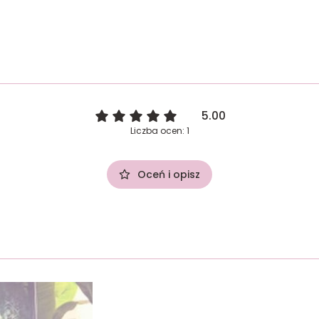
5.00
Liczba ocen: 1
Oceń i opisz