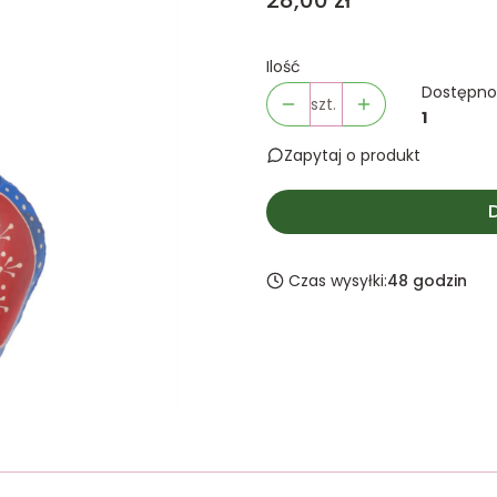
28,00 zł
Ilość
Dostępno
szt.
1
Zapytaj o produkt
Czas wysyłki:
48 godzin