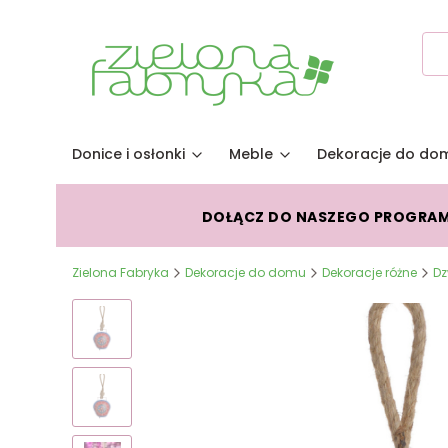
Donice i osłonki
Meble
Dekoracje do do
DOŁĄCZ DO NASZEGO PROGRA
Zielona Fabryka
Dekoracje do domu
Dekoracje różne
Dz