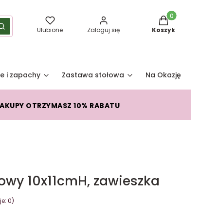
Produkty w koszy
yść
Szukaj
Ulubione
Zaloguj się
Koszyk
e i zapachy
Zastawa stołowa
Na Okazję
Pro
ZAKUPY OTRZYMASZ 10% RABATU
owy 10x11cmH, zawieszka
e: 0)